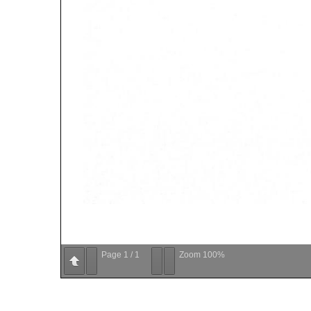
Page
1
/
1
Zoom
100%