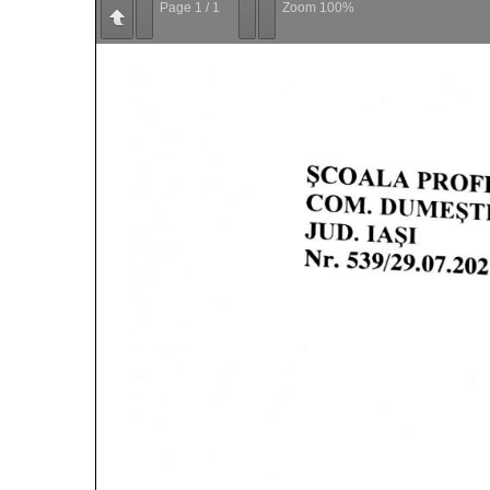
Page
1
/
1
Zoom
100%