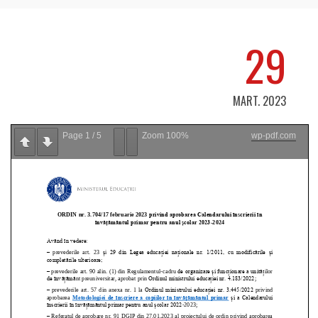
29
MART. 2023
Page
1
/
5
Zoom
100%
wp-pdf.com