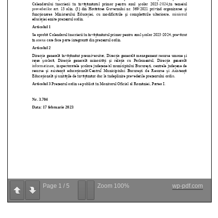
Page
1
/
5
Zoom
100%
wp-pdf.com