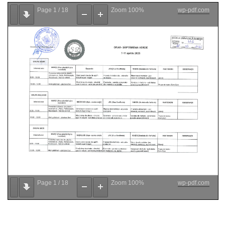
Page
1
/
18
Zoom
100%
wp-pdf.com
Page
1
/
18
Zoom
100%
wp-pdf.com